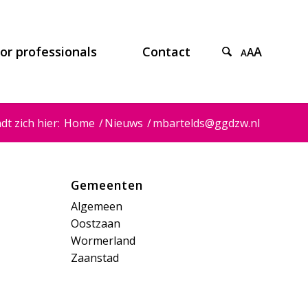
or professionals
Contact
A
A
A
dt zich hier:
Home
/
Nieuws
/
mbartelds@ggdzw.nl
Gemeenten
Algemeen
Oostzaan
Wormerland
Zaanstad