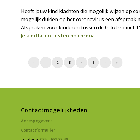
Heeft jouw kind klachten die mogelijk wijzen op co
mogelijk duiden op het coronavirus een afspraak m
Afspraken voor kinderen tussen de 0 tot en met 11
Je kind laten testen op corona
‹
1
2
3
4
5
›
»
Contactmogelijkheden
Adresgegevens
Contactformulier
Telefoon:
075 – 651 83 40