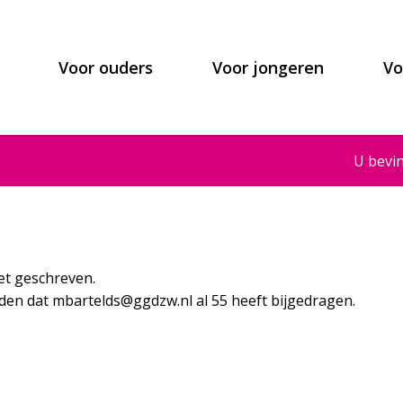
Voor ouders
Voor jongeren
Vo
U bevin
l
et geschreven.
lden dat
mbartelds@ggdzw.nl
al 55 heeft bijgedragen.