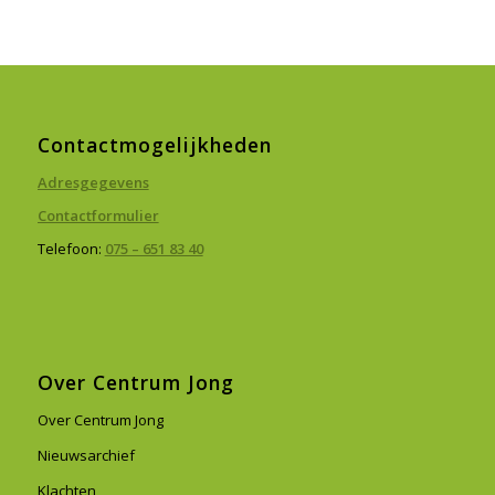
Contactmogelijkheden
Adresgegevens
Contactformulier
Telefoon:
075 – 651 83 40
Over Centrum Jong
Over Centrum Jong
Nieuwsarchief
Klachten