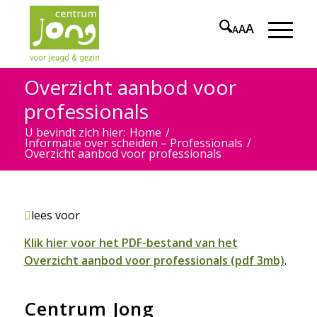
A
A
A
Overzicht aanbod voor
professionals
U bevindt zich hier:
Home
/
Informatie over scheiden – Professionals
/
Overzicht aanbod voor professionals
lees voor
Klik hier voor het PDF-bestand van het
Overzicht aanbod voor professionals (pdf 3mb)
.
Centrum Jong