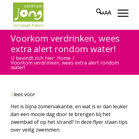
A
A
A
Voorkom verdrinken, wees
extra alert rondom water!
U bevindt zich hier:
Home
/
Voorkom verdrinken, wees extra alert rondom
water!
lees voor
Het is bijna zomervakantie, en wat is er dan leuker
dan een mooie dag door te brengen bij het
zwembad of op het strand? In deze flyer staan tips
over veilig zwemmen.