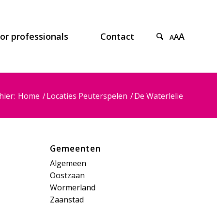
or professionals
Contact
A
A
A
hier:
Home
/
Locaties Peuterspelen
/
De Waterlelie
Gemeenten
Algemeen
Oostzaan
Wormerland
Zaanstad