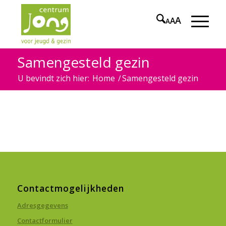
A
A
A
Samengesteld gezin
U bevindt zich hier:
Home
/
Samengesteld gezin
Contactmogelijkheden
Adresgegevens
Contactformulier