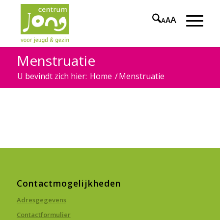
A
A
A
Menstruatie
U bevindt zich hier:
Home
/
Menstruatie
Contactmogelijkheden
Adresgegevens
Contactformulier