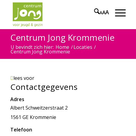
A
A
A
Centrum Jong Krommenie
U bevindt zich hier:
Home
/
Locaties
/
Centrum Jong Krommenie
lees voor
Contactgegevens
Adres
Albert Schweitzerstraat 2
1561 GE
Krommenie
Telefoon