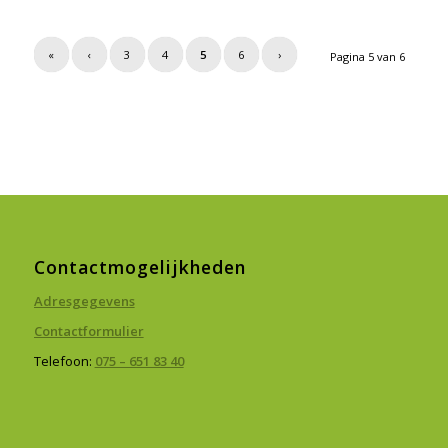
«
‹
3
4
5
6
›
Pagina 5 van 6
Contactmogelijkheden
Adresgegevens
Contactformulier
Telefoon:
075 – 651 83 40