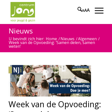
A
A
A
Nieuws
U bevindt zich hier:
Home
/
Nieuws
/
Algemeen
/
Week van de Opvoeding: ‘Samen delen, samen
weten’
Week van de Opvoeding: