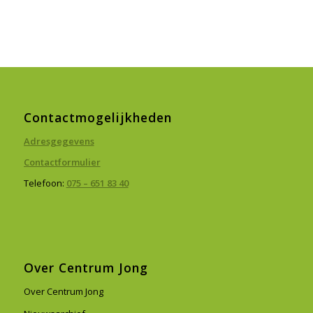
Contactmogelijkheden
Adresgegevens
Contactformulier
Telefoon:
075 – 651 83 40
Over Centrum Jong
Over Centrum Jong