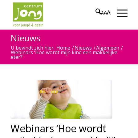
A
A
A
Nieuws
U bevindt zich hier:
Home
/
Nieuws
/
Algemeen
/
Webinars ‘Hoe wordt mijn kind een makkelijke
eter?’
Webinars ‘Hoe wordt