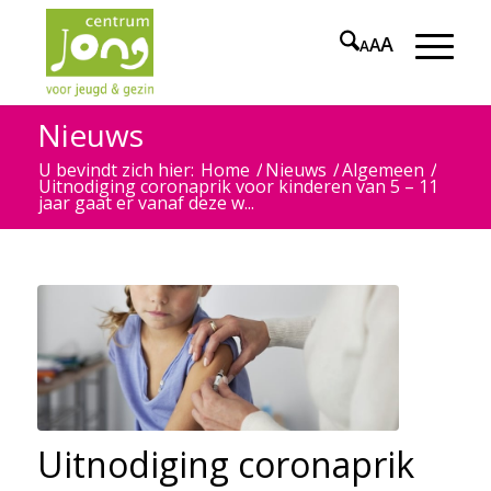
A
A
A
Nieuws
U bevindt zich hier:
Home
/
Nieuws
/
Algemeen
/
Uitnodiging coronaprik voor kinderen van 5 – 11
jaar gaat er vanaf deze w...
Uitnodiging coronaprik