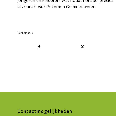
jongeren en kinderen. Wat houdt het spel precies i
als ouder over Pokémon Go moet weten.
Deel dit stuk
Contactmogelijkheden