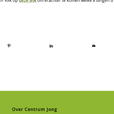
n? Klik op
deze link
om erachter te komen welke 8 dingen u
Over Centrum Jong