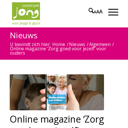
A
A
A
Nieuws
U bevindt zich hier:
Home
/
Nieuws
/
Algemeen
/
Online magazine ‘Zorg goed voor jezelf’ voor
ouders
Online magazine ‘Zorg