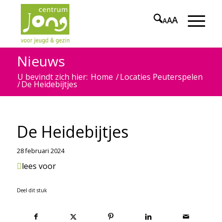
A
A
A
Nieuws
U bevindt zich hier:
Home
/
Locaties Peuterspelen
/
De Heidebijtjes
De Heidebijtjes
28 februari 2024
lees voor
Deel dit stuk