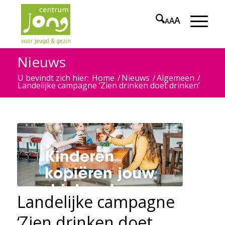
A
A
A
Nieuws
U bevindt zich hier:
Home
/
Nieuws
/
Algemeen
/
Landelijke campagne ‘Zien drinken doet drinken’
Landelijke campagne
‘Zien drinken doet