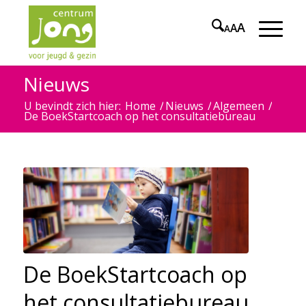
A
A
A
Nieuws
U bevindt zich hier:
Home
/
Nieuws
/
Algemeen
/
De BoekStartcoach op het consultatiebureau
De BoekStartcoach op
het consultatiebureau