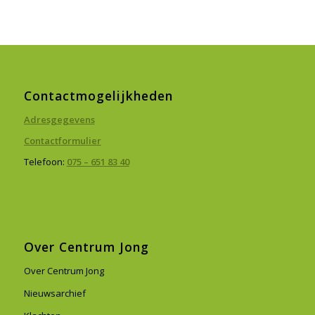
Contactmogelijkheden
Adresgegevens
Contactformulier
Telefoon:
075 – 651 83 40
Over Centrum Jong
Over Centrum Jong
Nieuwsarchief