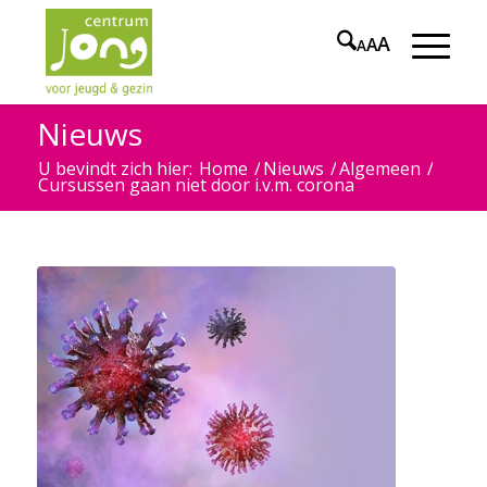
A
A
A
Nieuws
U bevindt zich hier:
Home
/
Nieuws
/
Algemeen
/
Cursussen gaan niet door i.v.m. corona