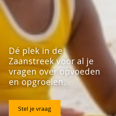
Dé plek in de
Zaanstreek voor al je
vragen over opvoeden
en opgroeien.
Stel je vraag