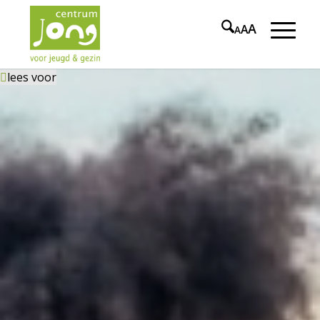
A
A
A
lees voor