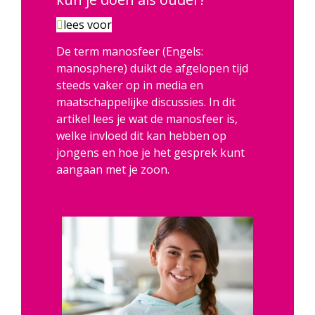
lees voor
De term manosfeer (Engels:
manosphere) duikt de afgelopen tijd
steeds vaker op in media en
maatschappelijke discussies. In dit
artikel lees je wat de manosfeer is,
welke invloed dit kan hebben op
jongens en hoe je het gesprek kunt
aangaan met je zoon.