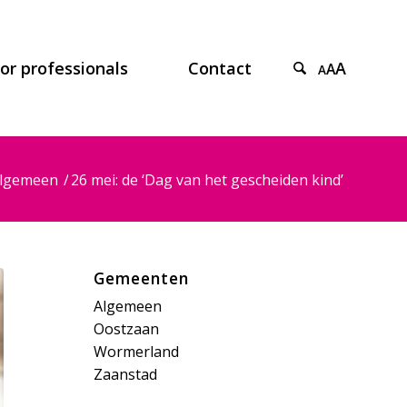
or professionals
Contact
A
A
A
lgemeen
/
26 mei: de ‘Dag van het gescheiden kind’
Gemeenten
Algemeen
Oostzaan
Wormerland
Zaanstad